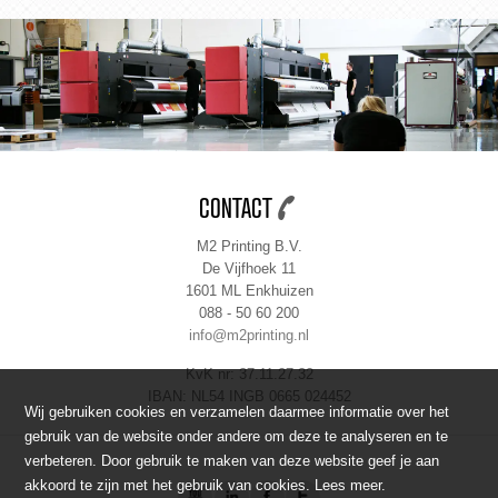
CONTACT
M2 Printing B.V.
De Vijfhoek 11
1601 ML Enkhuizen
088 - 50 60 200
info@m2printing.nl
KvK nr: 37.11.27.32
IBAN: NL54 INGB 0665 024452
Wij gebruiken cookies en verzamelen daarmee informatie over het
gebruik van de website onder andere om deze te analyseren en te
verbeteren. Door gebruik te maken van deze website geef je aan
akkoord te zijn met het gebruik van cookies.
Lees meer
.