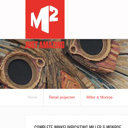
Home
Retail projecten
Miller & Monroe
COMPLETE WINKELINRICHTING MILLER & MONROE