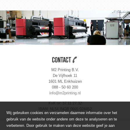
CONTACT
M2 Printing B.V.
De Vijfhoek 11
1601 ML Enkhuizen
088 - 50 60 200
info@m2printing.nl
KvK nr: 37.11.27.32
IBAN: NL54 INGB 0665 024452
Wij gebruiken cookies en verzamelen daarmee informatie over het
gebruik van de website onder andere om deze te analyseren en te
verbeteren. Door gebruik te maken van deze website geef je aan